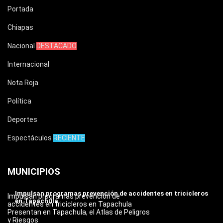
Portada
Chiapas
Nacional
DESTACADO
Internacional
Nota Roja
Política
Deportes
Espectáculos
RECIENTE
MUNICIPIOS
Impulsan programas prevención de accidentes en tricicleros
Impulsan programas prevención de
en Tapachula
accidentes en tricicleros en Tapachula
Presentan en Tapachula, el Atlas de Peligros
y Riesgos