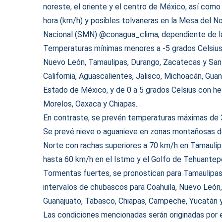
noreste, el oriente y el centro de México, así com
hora (km/h) y posibles tolvaneras en la Mesa del No
Nacional (SMN) @conagua_clima, dependiente de l
Temperaturas mínimas menores a -5 grados Celsius,
Nuevo León, Tamaulipas, Durango, Zacatecas y San L
California, Aguascalientes, Jalisco, Michoacán, Guan
Estado de México, y de 0 a 5 grados Celsius con he
Morelos, Oaxaca y Chiapas.
En contraste, se prevén temperaturas máximas de 3
Se prevé nieve o aguanieve en zonas montañosas de
Norte con rachas superiores a 70 km/h en Tamaulipa
hasta 60 km/h en el Istmo y el Golfo de Tehuantep
Tormentas fuertes, se pronostican para Tamaulipas, 
intervalos de chubascos para Coahuila, Nuevo León, 
Guanajuato, Tabasco, Chiapas, Campeche, Yucatán y
Las condiciones mencionadas serán originadas por e