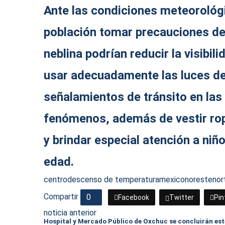
Ante las condiciones meteorológi
población tomar precauciones deb
neblina podrían reducir la visibili
usar adecuadamente las luces del
señalamientos de tránsito en la
fenómenos, además de vestir ro
y brindar especial atención a niñ
edad.
centro
descenso de temperatura
mexico
noreste
nor
Compartir
0
Facebook
Twitter
Pin
noticia anterior
Hospital y Mercado Público de Oxchuc se concluirán est