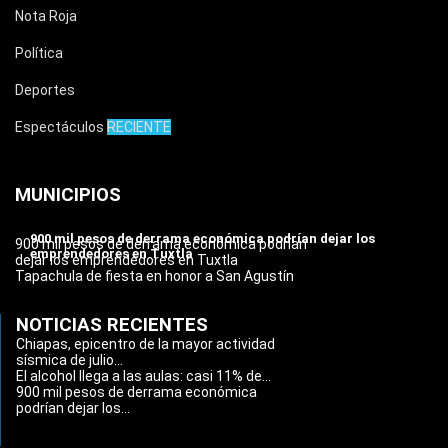
Nota Roja
Política
Deportes
Espectáculos
RECIENTE
MUNICIPIOS
900 mil pesos de derrama económica podrían dejar los
900 mil pesos de derrama económica podrían
emprendedores en Tuxtla
dejar los emprendedores en Tuxtla
Tapachula de fiesta en honor a San Agustín
NOTICIAS RECIENTES
Chiapas, epicentro de la mayor actividad
sísmica de julio...
El alcohol llega a las aulas: casi 11% de...
900 mil pesos de derrama económica
podrían dejar los...