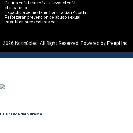
De una cafetería móvil a llevar el café
chiapaneco...
Tapachula de fiesta en honor a San Agustín
Reforzarán prevención de abuso sexual
infantil en preescolares del...
2026 Notinúcleo. All Right Reserved. Powered by
Freepi Inc
La Grande del Sureste