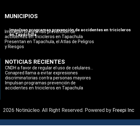
MUNICIPIOS
Impulsan programas prevención de accidentes en tricicleros
Impulsan programas prevención de
en Tapachula
accidentes en tricicleros en Tapachula
Presentan en Tapachula, el Atlas de Peligros
y Riesgos
NOTICIAS RECIENTES
CNDH a favor de regular el uso de celulares...
Conapred llama a evitar expresiones
discriminatorias contra personas mayores
Impulsan programas prevención de
accidentes en tricicleros en Tapachula
2026 Notinúcleo. All Right Reserved. Powered by
Freepi Inc