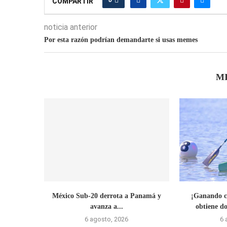
COMPARTIR
noticia anterior
Por esta razón podrían demandarte si usas memes
M
México Sub-20 derrota a Panamá y
¡Ganando c
avanza a...
obtiene do
6 agosto, 2026
6 