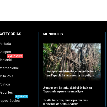
CATEGORÍAS
MUNICIPIOS
Portada
Chiapas
DESTACADO
Nacional
Internacional
Aunque con historia, el árbol de hule
en Tapachula representa un peligro
Nota Roja
Política
Aunque con historia, el árbol de hule en
Tapachula representa un peligro
Deportes
RECIENTE
Tuxtla Gutiérrez, municipio con más
Espectáculos
incidencia de delitos sexuales