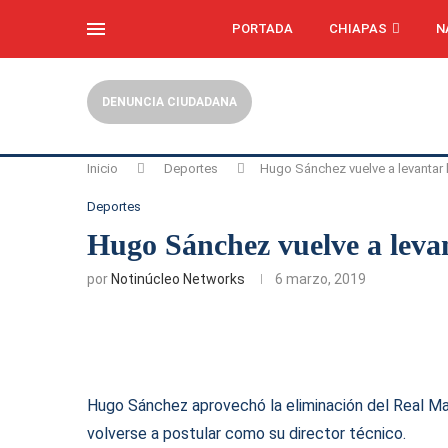
PORTADA
CHIAPAS
N
DENUNCIA CIUDADANA
Inicio
Deportes
Hugo Sánchez vuelve a levantar l
Deportes
Hugo Sánchez vuelve a levan
por
Notinúcleo Networks
6 marzo, 2019
Hugo Sánchez aprovechó la eliminación del Real Ma
volverse a postular como su director técnico.