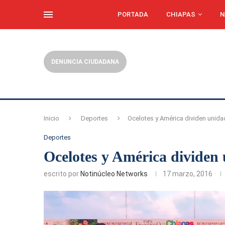
PORTADA
CHIAPAS
N
DENUNCIA CIUDADANA
Inicio
Deportes
Ocelotes y América dividen unida
Deportes
Ocelotes y América dividen 
escrito por
Notinúcleo Networks
17 marzo, 2016