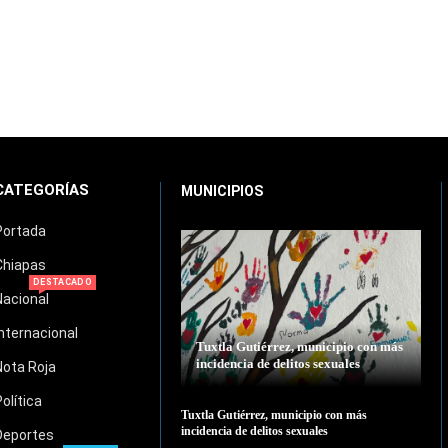
CATEGORÍAS
MUNICIPIOS
Portada
Chiapas
DESTACADO
Nacional
Internacional
Tuxtla Gutiérrez, municipio con más
incidencia de delitos sexuales
Nota Roja
Política
Tuxtla Gutiérrez, municipio con más
incidencia de delitos sexuales
Deportes