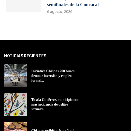
semifinales de la Concacaf
6 agosto, 2026
NOTICIAS RECIENTES
Iniciativa Chiapas 200 busca
detonar inversión y empleo
formal...
Tuxtla Gutiérrez, municipio con
más incidencia de delitos
sexuales
Chiapas recibió más de 2 mil