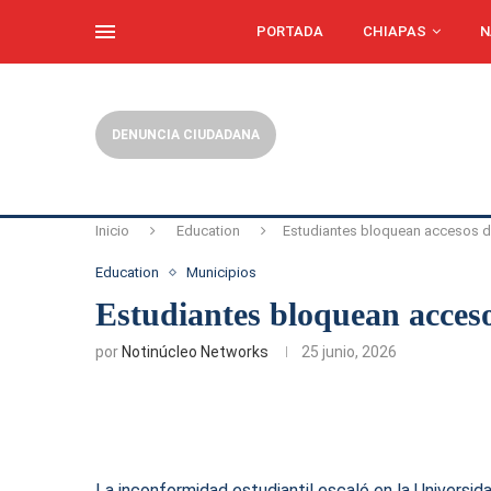
PORTADA
CHIAPAS
N
DENUNCIA CIUDADANA
Inicio
Education
Estudiantes bloquean accesos 
Education
Municipios
Estudiantes bloquean acce
por
Notinúcleo Networks
25 junio, 2026
La inconformidad estudiantil escaló en la Universi