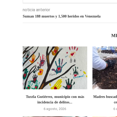
noticia anterior
Suman 188 muertos y 1,500 heridos en Venezuela
M
Tuxtla Gutiérrez, municipio con más
Madres buscado
incidencia de delitos...
ce
6 agosto, 2026
6 