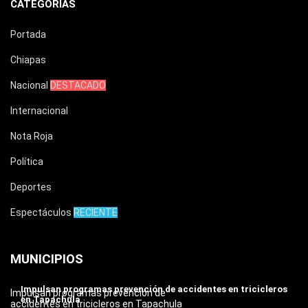
CATEGORÍAS
Portada
Chiapas
Nacional
DESTACADO
Internacional
Nota Roja
Política
Deportes
Espectáculos
RECIENTE
MUNICIPIOS
Impulsan programas prevención de accidentes en tricicleros
Impulsan programas prevención de
en Tapachula
accidentes en tricicleros en Tapachula