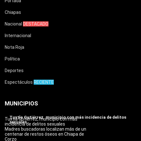
Portada
Chiapas
Nacional
DESTACADO
Internacional
Nota Roja
Política
Deportes
Espectáculos
RECIENTE
MUNICIPIOS
Tuxtla Gutiérrez, municipio con más incidencia de delitos
Tuxtla Gutiérrez, municipio con más
sexuales
incidencia de delitos sexuales
Madres buscadoras localizan más de un
centenar de restos óseos en Chiapa de
Corzo