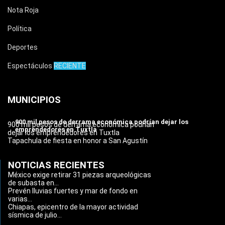
Nota Roja
Política
Deportes
Espectáculos
RECIENTE
MUNICIPIOS
900 mil pesos de derrama económica podrían dejar los
900 mil pesos de derrama económica podrían
emprendedores en Tuxtla
dejar los emprendedores en Tuxtla
Tapachula de fiesta en honor a San Agustín
NOTICIAS RECIENTES
México exige retirar 31 piezas arqueológicas
de subasta en...
Prevén lluvias fuertes y mar de fondo en
varias...
Chiapas, epicentro de la mayor actividad
sísmica de julio...