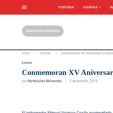
PORTADA
CHIAPAS
N
DENUNCIA CIUDADANA
Inicio
Estado
Conmemoran XV Aniversario Luctuo
Estado
Conmemoran XV Aniversario
por
Notinúcleo Networks
3 diciembre, 2016
El gobernador Manuel Velasco Coello acompañado d