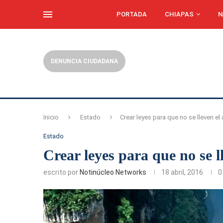
PORTADA
CHIAPAS
N
DENUNCIA CIUDADANA
Inicio
Estado
Crear leyes para que no se lleven e
Estado
Crear leyes para que no se 
escrito por
Notinúcleo Networks
18 abril, 2016
0