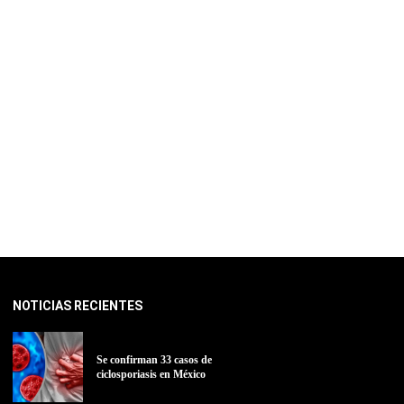
NOTICIAS RECIENTES
Se confirman 33 casos de
ciclosporiasis en México