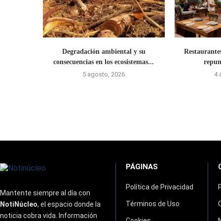
Degradación ambiental y su
Restaurante
consecuencias en los ecosistemas...
repun
5 agosto, 2026
4 
PÁGINAS
Política de Privacidad
Mantente siempre al día con
Términos de Uso
NotiNúcleo
, el espacio donde la
noticia cobra vida. Información
Cookies