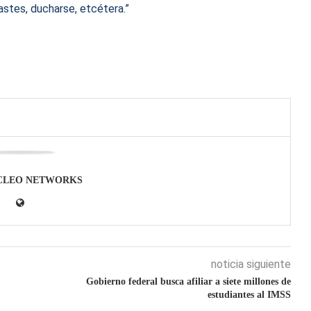
rastes, ducharse, etcétera.”
CLEO NETWORKS
noticia siguiente
Gobierno federal busca afiliar a siete millones de
estudiantes al IMSS