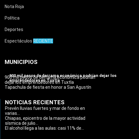
Nota Roja
Política
Deportes
Espectáculos
RECIENTE
MUNICIPIOS
900 mil pesos de derrama económica podrían dejar los
900 mil pesos de derrama económica podrían
emprendedores en Tuxtla
dejar los emprendedores en Tuxtla
Tapachula de fiesta en honor a San Agustín
NOTICIAS RECIENTES
Prevén lluvias fuertes y mar de fondo en
varias...
Chiapas, epicentro de la mayor actividad
sísmica de julio...
El alcohol llega a las aulas: casi 11% de...