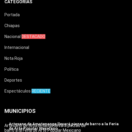
CATEGORÍAS
Portada
Chiapas
Nacional
DESTACADO
Internacional
Nota Roja
Política
Deportes
Espectáculos
RECIENTE
MUNICIPIOS
Artesano de Amatenango llevará piezas de barro a la Feria
Artesano de Amatenango llevará piezas de
de Arte Popular Mexicano
barro a la Feria de Arte Popular Mexicano