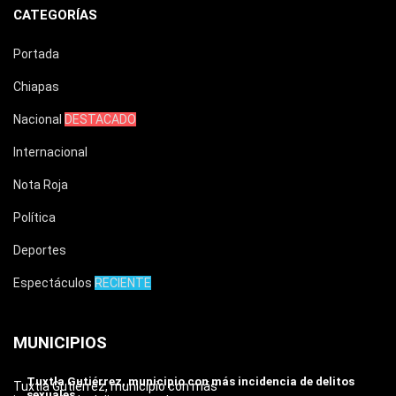
CATEGORÍAS
Portada
Chiapas
Nacional
DESTACADO
Internacional
Nota Roja
Política
Deportes
Espectáculos
RECIENTE
MUNICIPIOS
Tuxtla Gutiérrez, municipio con más incidencia de delitos
Tuxtla Gutiérrez, municipio con más
sexuales