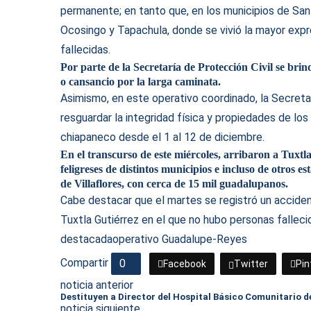
permanente; en tanto que, en los municipios de San
Ocosingo y Tapachula, donde se vivió la mayor expr
fallecidas.
Por parte de la Secretaría de Protección Civil se bri
o cansancio por la larga caminata.
Asimismo, en este operativo coordinado, la Secret
resguardar la integridad física y propiedades de los
chiapaneco desde el 1 al 12 de diciembre.
En el transcurso de este miércoles, arribaron a Tuxtl
feligreses de distintos municipios e incluso de otros 
de Villaflores, con cerca de 15 mil guadalupanos.
Cabe destacar que el martes se registró un acciden
Tuxtla Gutiérrez en el que no hubo personas fallecid
destacada
operativo Guadalupe-Reyes
Compartir
0
Facebook
Twitter
Pin
noticia anterior
Destituyen a Director del Hospital Básico Comunitario de
noticia siguiente