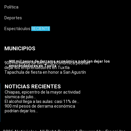
Política
Deportes
Espectáculos
RECIENTE
MUNICIPIOS
900 mil pesos de derrama económica podrían dejar los
900 mil pesos de derrama económica podrían
emprendedores en Tuxtla
dejar los emprendedores en Tuxtla
Tapachula de fiesta en honor a San Agustín
NOTICIAS RECIENTES
Chiapas, epicentro de la mayor actividad
sísmica de julio...
El alcohol llega a las aulas: casi 11% de...
900 mil pesos de derrama económica
podrían dejar los...