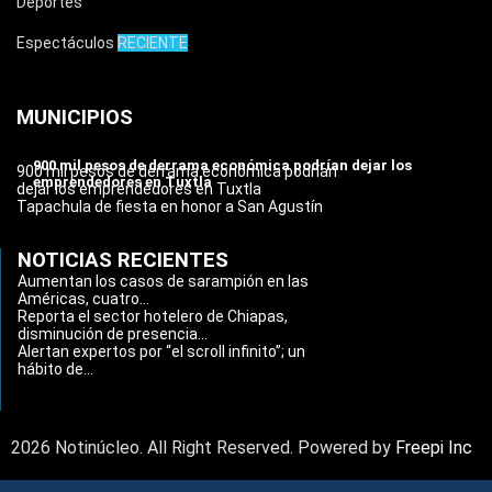
Deportes
Espectáculos
RECIENTE
MUNICIPIOS
900 mil pesos de derrama económica podrían dejar los
900 mil pesos de derrama económica podrían
emprendedores en Tuxtla
dejar los emprendedores en Tuxtla
Tapachula de fiesta en honor a San Agustín
NOTICIAS RECIENTES
Aumentan los casos de sarampión en las
Américas, cuatro...
Reporta el sector hotelero de Chiapas,
disminución de presencia...
Alertan expertos por “el scroll infinito”; un
hábito de...
2026 Notinúcleo. All Right Reserved. Powered by
Freepi Inc