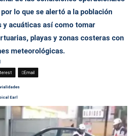
por lo que se alertó a la población
s y acuáticas así como tomar
rtuarias, playas y zonas costeras con
nes meteorológicas.
l
terest
Email
vialidades
ical Earl