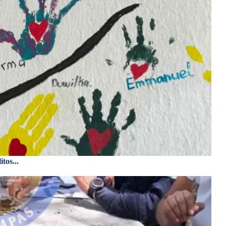
tos...