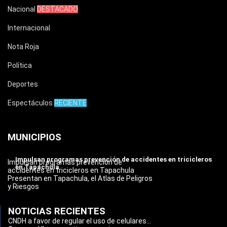
Nacional
DESTACADO
Internacional
Nota Roja
Política
Deportes
Espectáculos
RECIENTE
MUNICIPIOS
Impulsan programas prevención de accidentes en tricicleros
Impulsan programas prevención de
en Tapachula
accidentes en tricicleros en Tapachula
Presentan en Tapachula, el Atlas de Peligros
y Riesgos
NOTICIAS RECIENTES
CNDH a favor de regular el uso de celulares...