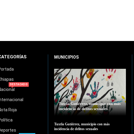
CATEGORÍAS
MUNICIPIOS
Portada
Chiapas
DESTACADO
Nacional
Internacional
Tuxtla Gutiérrez, municipio con más
incidencia de delitos sexuales
Nota Roja
Política
Tuxtla Gutiérrez, municipio con más
incidencia de delitos sexuales
Deportes