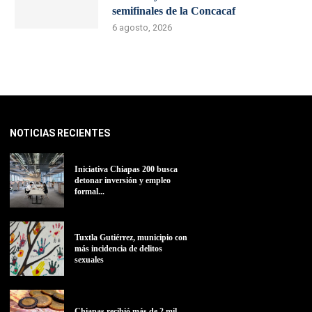
semifinales de la Concacaf
6 agosto, 2026
NOTICIAS RECIENTES
Iniciativa Chiapas 200 busca
detonar inversión y empleo
formal...
Tuxtla Gutiérrez, municipio con
más incidencia de delitos
sexuales
Chiapas recibió más de 2 mil