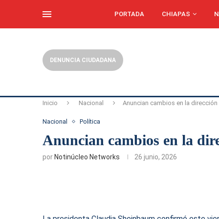
PORTADA
CHIAPAS
N
DENUNCIA CIUDADANA
Inicio
Nacional
Anuncian cambios en la dirección
Nacional
Política
Anuncian cambios en la dir
por
Notinúcleo Networks
26 junio, 2026
La presidenta Claudia Sheinbaum confirmó este vier