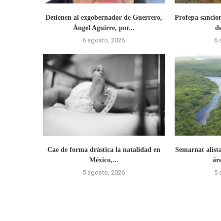
Detienen al exgobernador de Guerrero,
Profepa sancio
Ángel Aguirre, por...
d
6 agosto, 2026
6 
Cae de forma drástica la natalidad en
Semarnat alista
México,...
ár
5 agosto, 2026
5 