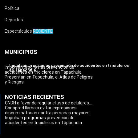
Política
Deportes
Espectáculos
RECIENTE
MUNICIPIOS
Impulsan programas prevención de accidentes en tricicleros
Impulsan programas prevención de
en Tapachula
accidentes en tricicleros en Tapachula
Presentan en Tapachula, el Atlas de Peligros
y Riesgos
NOTICIAS RECIENTES
CNDH a favor de regular el uso de celulares...
Conapred llama a evitar expresiones
discriminatorias contra personas mayores
Impulsan programas prevención de
accidentes en tricicleros en Tapachula