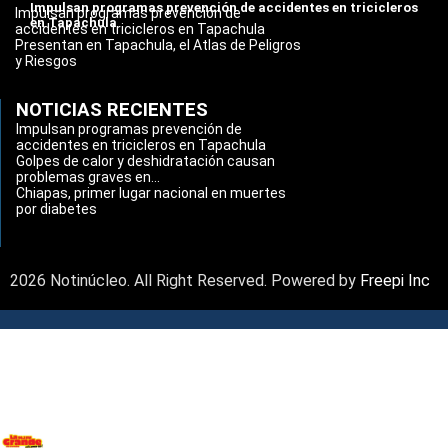
Impulsan programas prevención de accidentes en tricicleros
Impulsan programas prevención de
en Tapachula
accidentes en tricicleros en Tapachula
Presentan en Tapachula, el Atlas de Peligros
y Riesgos
NOTICIAS RECIENTES
Impulsan programas prevención de
accidentes en tricicleros en Tapachula
Golpes de calor y deshidratación causan
problemas graves en...
Chiapas, primer lugar nacional en muertes
por diabetes
2026 Notinúcleo. All Right Reserved. Powered by
Freepi Inc