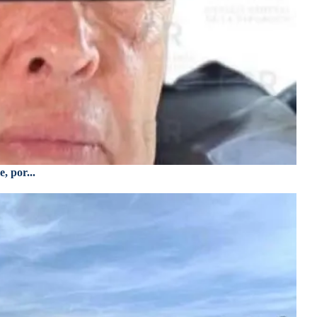
, por...