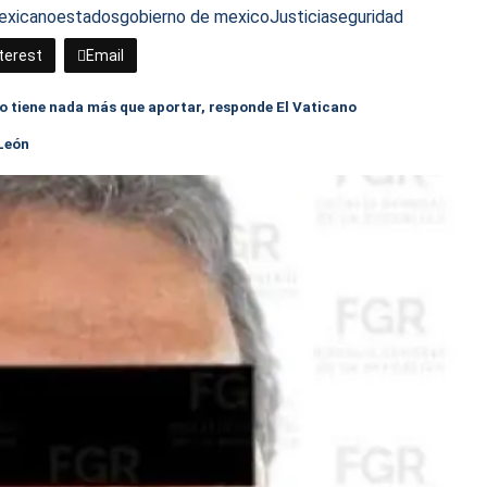
Mexicano
estados
gobierno de mexico
Justicia
seguridad
terest
Email
o tiene nada más que aportar, responde El Vaticano
 León