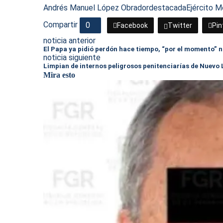
Andrés Manuel López Obrador
destacada
Ejército 
Compartir
0
Facebook
Twitter
Pin
noticia anterior
El Papa ya pidió perdón hace tiempo, “por el momento” n
noticia siguiente
Limpian de internos peligrosos penitenciarías de Nuevo
Mira esto