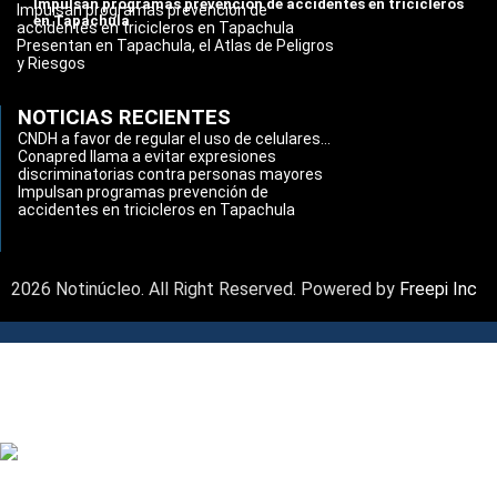
Impulsan programas prevención de accidentes en tricicleros
Impulsan programas prevención de
en Tapachula
accidentes en tricicleros en Tapachula
Presentan en Tapachula, el Atlas de Peligros
y Riesgos
NOTICIAS RECIENTES
CNDH a favor de regular el uso de celulares...
Conapred llama a evitar expresiones
discriminatorias contra personas mayores
Impulsan programas prevención de
accidentes en tricicleros en Tapachula
2026 Notinúcleo. All Right Reserved. Powered by
Freepi Inc