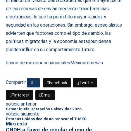
El Banco de México destacó además que la mayor parte
de las remesas se envían mediante transferencias
electrónicas, lo que ha permitido mayor rapidez y
seguridad en las operaciones. Sin embargo, especialistas
advierten que factores como el tipo de cambio, las
políticas migratorias y la economía estadounidense
pueden influir en su comportamiento futuro.
banco de méxico
connacionales
México
remesas
Compartir
0
Facebook
Twitter
Pinterest
Email
noticia anterior
Semar inicia Operación Salvavidas 2026
noticia siguiente
Estados Unidos decide no renovar el T-MEC
Mira esto
CNDH a favor de regular el uso de...