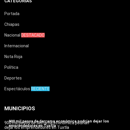
CATEGORÍAS
Portada
Chiapas
Nacional
DESTACADO
Internacional
Nota Roja
Política
Deportes
Espectáculos
RECIENTE
MUNICIPIOS
900 mil pesos de derrama económica podrían dejar los
900 mil pesos de derrama económica podrían
emprendedores en Tuxtla
dejar los emprendedores en Tuxtla