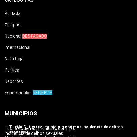
CATEGORÍAS
Portada
Chiapas
Nacional
DESTACADO
Internacional
Nota Roja
Política
Deportes
Espectáculos
RECIENTE
MUNICIPIOS
Tuxtla Gutiérrez, municipio con más incidencia de delitos
Tuxtla Gutiérrez, municipio con más
sexuales
incidencia de delitos sexuales