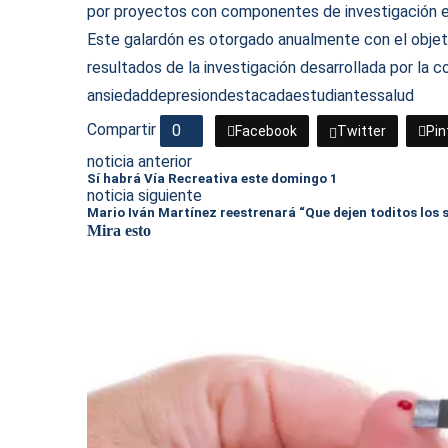
por proyectos con componentes de investigación e
Este galardón es otorgado anualmente con el objeti
resultados de la investigación desarrollada por la
ansiedad
depresion
destacada
estudiantes
salud
Compartir
0
Facebook
Twitter
Pin
noticia anterior
Sí habrá Vía Recreativa este domingo 1
noticia siguiente
Mario Iván Martínez reestrenará “Que dejen toditos los 
Mira esto