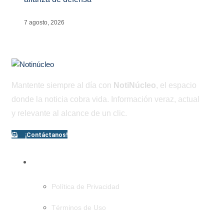
7 agosto, 2026
Mantente siempre al día con
NotiNúcleo
, el espacio
donde la noticia cobra vida. Información veraz, actual
y relevante al alcance de un clic.
¡Contáctanos!
PÁGINAS
Política de Privacidad
Términos de Uso