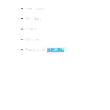
Internacional
Nota Roja
Política
Deportes
Espectáculos
RECIENTE
MUNICIPIOS
Artesano de Amatenango llevará piezas de barro a la Feria de
Arte Popular Mexicano
Artesano de Amatenango llevará piezas de
barro a la Feria de Arte Popular Mexicano
Impulsan programas prevención de