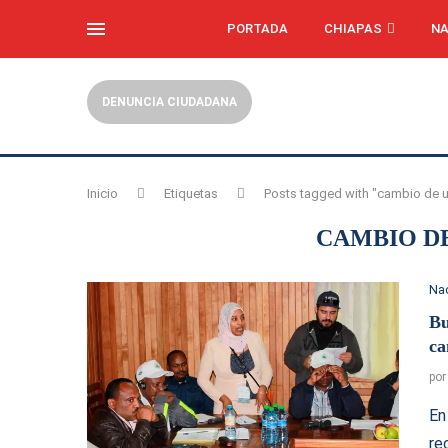
PORTADA
CHIAPAS
NA
DENUNCIA CIUDADANA
Inicio
Etiquetas
Posts tagged with "cambio de u
CAMBIO DE
Na
Bu
ca
po
En
re