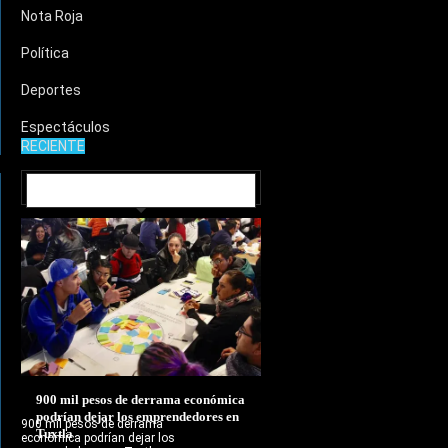
Nota Roja
Política
Deportes
Espectáculos
RECIENTE
MUNICIPIOS
900 mil pesos de derrama económica
podrían dejar los emprendedores en
900 mil pesos de derrama
Tuxtla
económica podrían dejar los