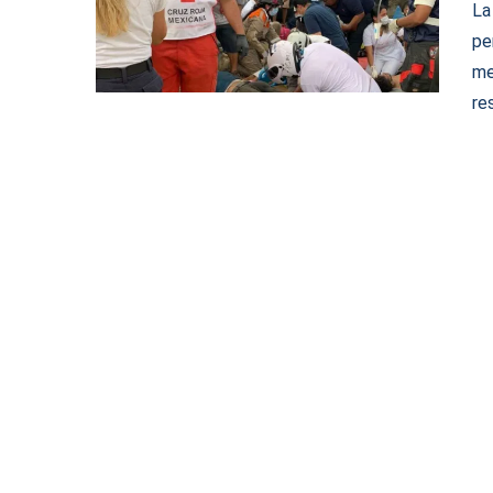
La
pe
me
re