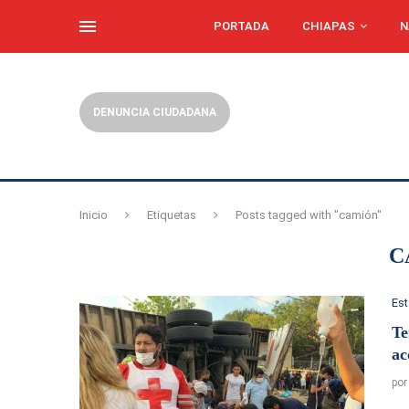
PORTADA
CHIAPAS
N
DENUNCIA CIUDADANA
Inicio
Etiquetas
Posts tagged with "camión"
C
Es
Te
ac
po