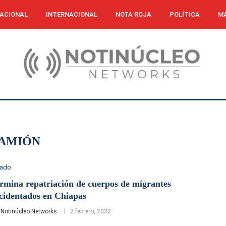
ACIONAL
INTERNACIONAL
NOTA ROJA
POLÍTICA
MÁ
AMIÓN
tado
rmina repatriación de cuerpos de migrantes
cidentados en Chiapas
r
Notinúcleo Networks
2 febrero, 2022