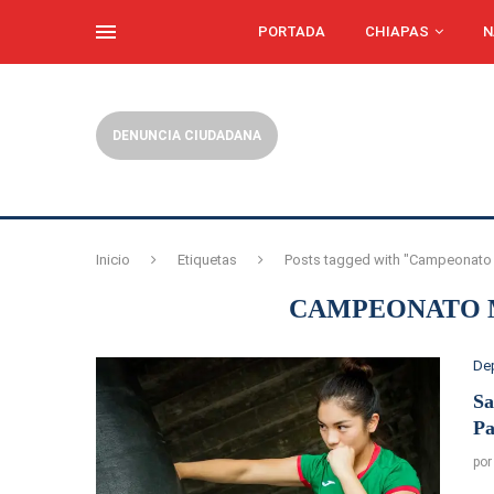
PORTADA
CHIAPAS
N
DENUNCIA CIUDADANA
Inicio
Etiquetas
Posts tagged with "Campeonato
CAMPEONATO 
De
Sa
Pa
po