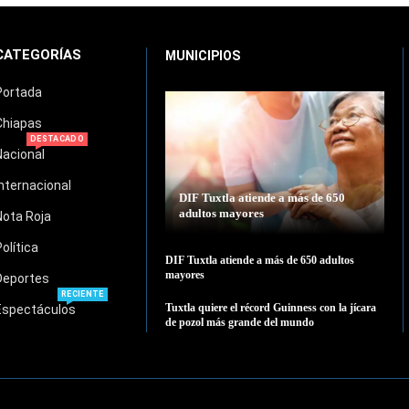
CATEGORÍAS
MUNICIPIOS
Portada
Chiapas
DESTACADO
Nacional
Internacional
DIF Tuxtla atiende a más de 650
adultos mayores
Nota Roja
Política
DIF Tuxtla atiende a más de 650 adultos
mayores
Deportes
RECIENTE
Tuxtla quiere el récord Guinness con la jícara
Espectáculos
de pozol más grande del mundo