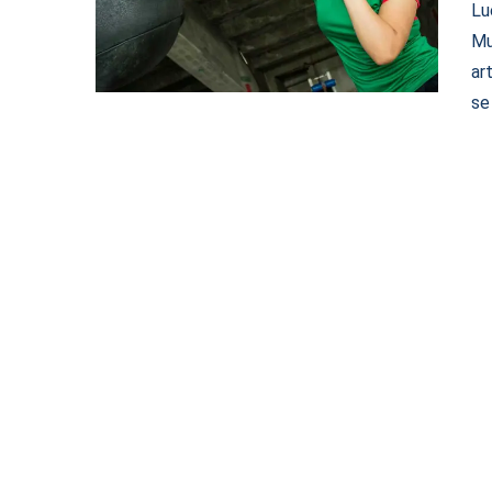
Lu
Mu
ar
se