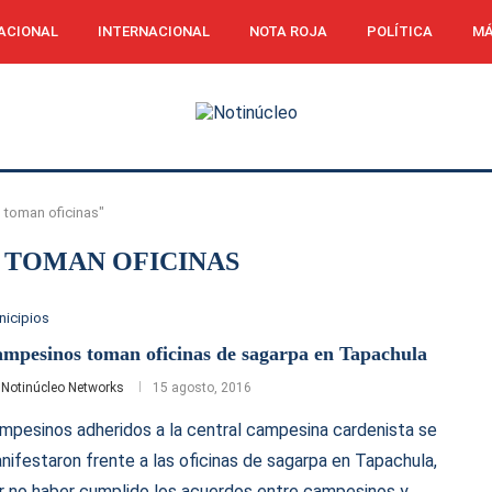
ACIONAL
INTERNACIONAL
NOTA ROJA
POLÍTICA
MÁ
 toman oficinas"
 TOMAN OFICINAS
nicipios
mpesinos toman oficinas de sagarpa en Tapachula
r
Notinúcleo Networks
15 agosto, 2016
mpesinos adheridos a la central campesina cardenista se
nifestaron frente a las oficinas de sagarpa en Tapachula,
r no haber cumplido los acuerdos entre campesinos y