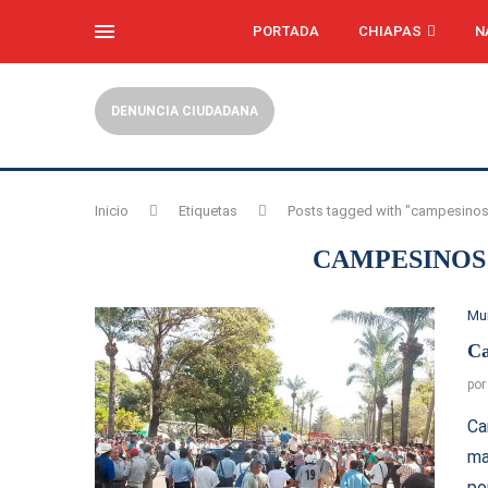
PORTADA
CHIAPAS
N
DENUNCIA CIUDADANA
Inicio
Etiquetas
Posts tagged with "campesinos
CAMPESINOS
Mu
Ca
po
Ca
ma
po