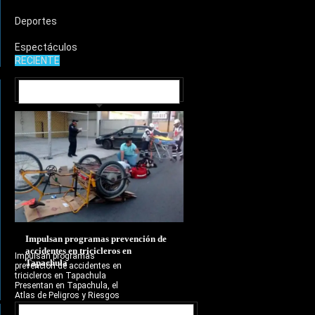
Deportes
Espectáculos
RECIENTE
MUNICIPIOS
Impulsan programas prevención de
accidentes en tricicleros en
Impulsan programas
Tapachula
prevención de accidentes en
tricicleros en Tapachula
Presentan en Tapachula, el
Atlas de Peligros y Riesgos