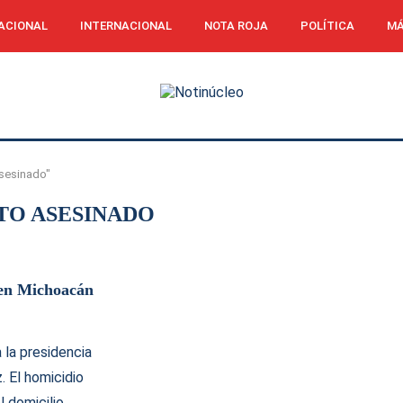
ACIONAL
INTERNACIONAL
NOTA ROJA
POLÍTICA
MÁ
asesinado"
TO ASESINADO
 en Michoacán
 la presidencia
 El homicidio
l domicilio