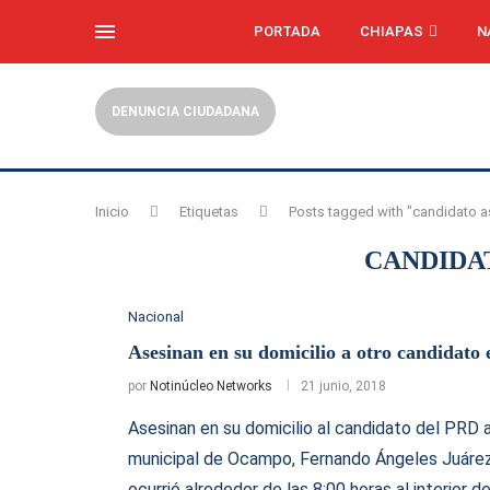
PORTADA
CHIAPAS
N
DENUNCIA CIUDADANA
Inicio
Etiquetas
Posts tagged with "candidato 
CANDIDA
Nacional
Asesinan en su domicilio a otro candidato
por
Notinúcleo Networks
21 junio, 2018
Asesinan en su domicilio al candidato del PRD a
municipal de Ocampo, Fernando Ángeles Juárez.
ocurrió alrededor de las 8:00 horas al interior de