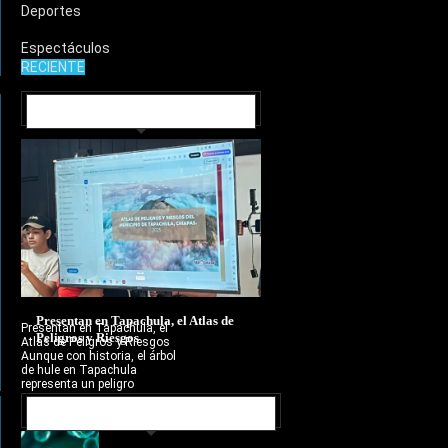
Deportes
Espectáculos
RECIENTE
MUNICIPIOS
Presentan en Tapachula, el Atlas de
Presentan en Tapachula, el
Peligros y Riesgos
Atlas de Peligros y Riesgos
Aunque con historia, el árbol
de hule en Tapachula
representa un peligro
NOTICIAS RECIENTES