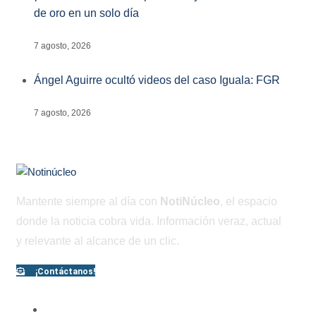
de oro en un solo día
7 agosto, 2026
Ángel Aguirre ocultó videos del caso Iguala: FGR
7 agosto, 2026
Mantente siempre al día con
NotiNúcleo
, el espacio
donde la noticia cobra vida. Información veraz, actual
y relevante al alcance de un clic.
¡Contáctanos!
PÁGINAS