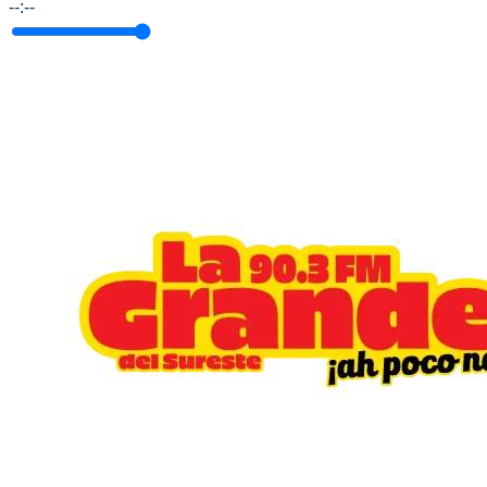
--:--