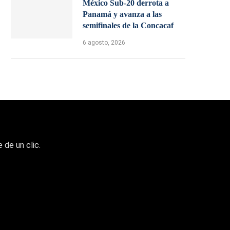
México Sub-20 derrota a
Panamá y avanza a las
semifinales de la Concacaf
6 agosto, 2026
 de un clic.