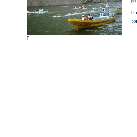
po
Pr
to