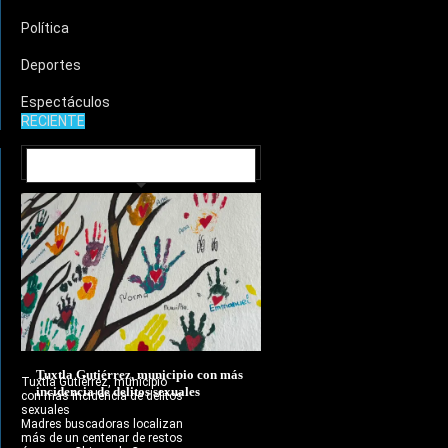
Política
Deportes
Espectáculos
RECIENTE
MUNICIPIOS
Tuxtla Gutiérrez, municipio con más
Tuxtla Gutiérrez, municipio
incidencia de delitos sexuales
con más incidencia de delitos
sexuales
Madres buscadoras localizan
más de un centenar de restos