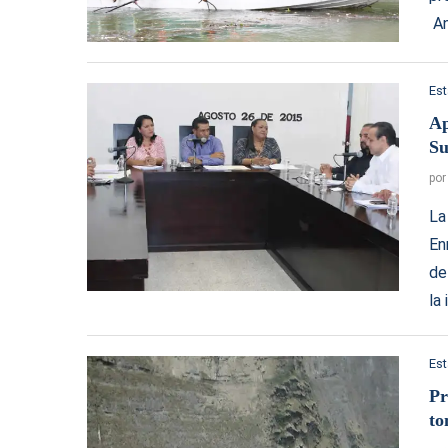
An
Es
Ap
Su
po
La
En
de
la 
Es
Pr
to