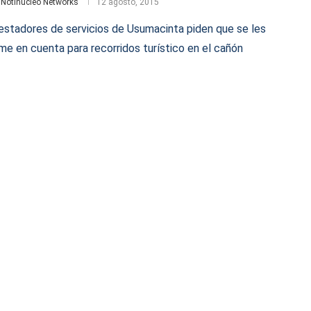
r
Notinúcleo Networks
12 agosto, 2015
estadores de servicios de Usumacinta piden que se les
me en cuenta para recorridos turístico en el cañón