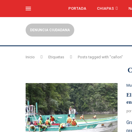
PORTADA
CHIAPAS
N
DENUNCIA CIUDADANA
Inicio
Etiquetas
Posts tagged with "cañon"
Mu
El
en
po
Gr
pr