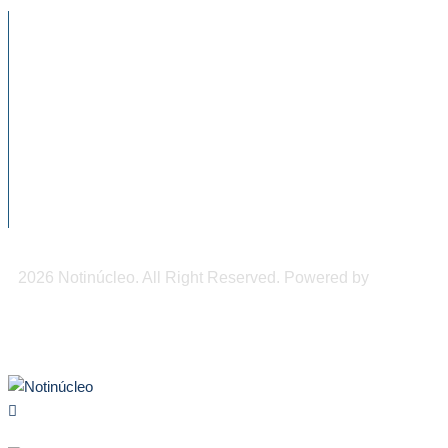
NOTICIAS RECIENTES
De una cafetería móvil a llevar el café
chiapaneco...
Tapachula de fiesta en honor a San
Agustín
Reforzarán prevención de abuso sexual
infantil en preescolares del...
2026 Notinúcleo. All Right Reserved. Powered by
Freepi
Inc