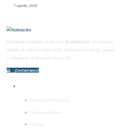
7 agosto, 2026
Mantente siempre al día con
NotiNúcleo
, el espacio
donde la noticia cobra vida. Información veraz, actual
y relevante al alcance de un clic.
¡Contáctanos!
PÁGINAS
Política de Privacidad
Términos de Uso
Cookies