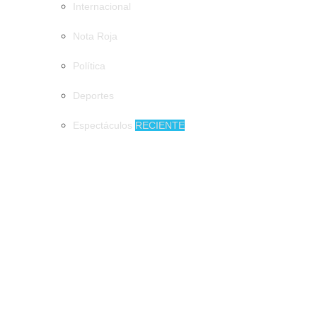
Internacional
Nota Roja
Política
Deportes
Espectáculos
RECIENTE
MUNICIPIOS
Tapachula de fiesta en honor a San Agustín
Tapachula de fiesta en honor a San Agustín
Artesano de Amatenango llevará piezas de
barro a la Feria de Arte Popular Mexicano