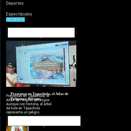
Deportes
Espectáculos
RECIENTE
MUNICIPIOS
Presentan en Tapachula, el Atlas de
Presentan en Tapachula, el
Peligros y Riesgos
Atlas de Peligros y Riesgos
Aunque con historia, el árbol
de hule en Tapachula
representa un peligro
NOTICIAS RECIENTES