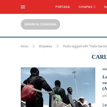
PORTADA
CHIAPAS
N
DENUNCIA CIUDADANA
Inicio
Etiquetas
Posts tagged with "Carla García
CARL
Int
Lo
co
(
po
La