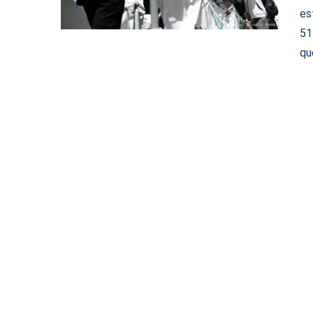
es
51
qu