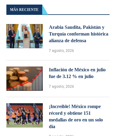
MÁS RECIENTE
Arabia Saudita, Pakistán y
Turquía conforman histórica
alianza de defensa
7 agosto, 2026
Inflación de México en julio
fue de 3.12 % en julio
7 agosto, 2026
¡Increíble! México rompe
récord y obtiene 151
medallas de oro en un solo
día