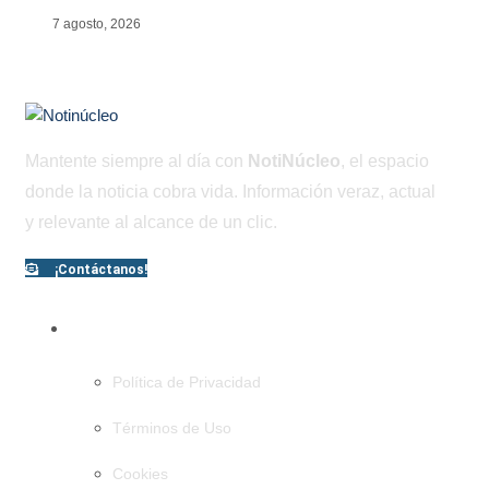
7 agosto, 2026
Mantente siempre al día con
NotiNúcleo
, el espacio
donde la noticia cobra vida. Información veraz, actual
y relevante al alcance de un clic.
¡Contáctanos!
PÁGINAS
Política de Privacidad
Términos de Uso
Cookies