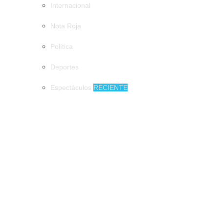
Internacional
Nota Roja
Política
Deportes
Espectáculos
RECIENTE
MUNICIPIOS
Impulsan programas prevención de accidentes en tricicleros en
Tapachula
Impulsan programas prevención de
accidentes en tricicleros en Tapachula
Presentan en Tapachula, el Atlas de
Peligros y Riesgos