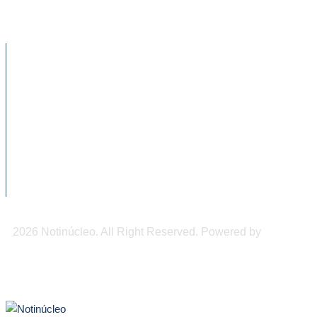
NOTICIAS RECIENTES
CNDH a favor de regular el uso de
celulares...
Conapred llama a evitar expresiones
discriminatorias contra personas mayores
Impulsan programas prevención de
accidentes en tricicleros en Tapachula
2026 Notinúcleo. All Right Reserved. Powered by
Freepi
Inc