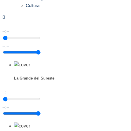
Cultura
--:--
--:--
La Grande del Sureste
--:--
--:--