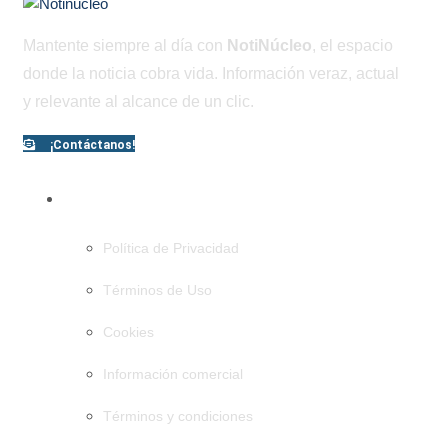
Mantente siempre al día con
NotiNúcleo
, el espacio
donde la noticia cobra vida. Información veraz, actual
y relevante al alcance de un clic.
¡Contáctanos!
PÁGINAS
Política de Privacidad
Términos de Uso
Cookies
Información comercial
Términos y condiciones