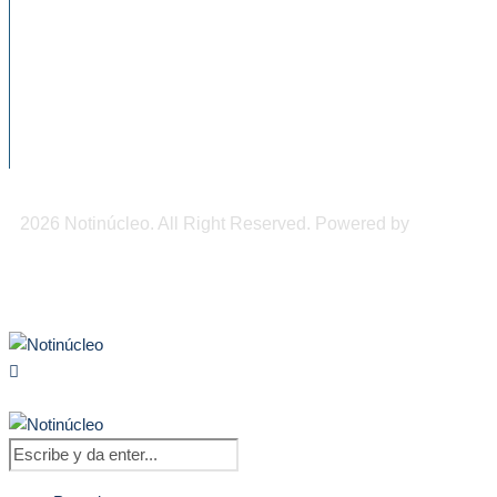
México, advierte...
Chiapas será sede del Congreso
Internacional de Medicina de...
DIF Tuxtla atiende a más de 650 adultos
mayores
2026 Notinúcleo. All Right Reserved. Powered by
Freepi
Inc