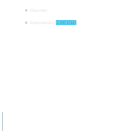
Deportes
Espectáculos
RECIENTE
MUNICIPIOS
DIF Tuxtla atiende a más de 650 adultos mayores
DIF Tuxtla atiende a más de 650 adultos
mayores
Tuxtla quiere el récord Guinness con la
jícara de pozol más grande del mundo
NOTICIAS RECIENTES
Cae de forma drástica la natalidad en