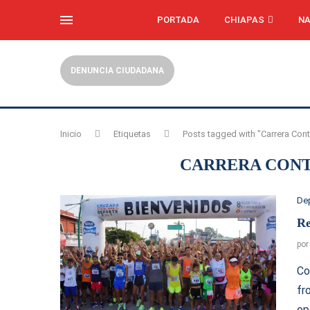
PORTADA
CHIAPAS
NA
DENUNCIA CIUDADANA
Inicio
Etiquetas
Posts tagged with "Carrera Cont
CARRERA CONT
De
Re
po
Co
fr
op