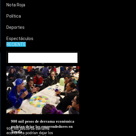
Nota Roja
Política
Deportes
Espectáculos
RECIENTE
MUNICIPIOS
900 mil pesos de derrama económica
podrían dejar los emprendedores en
900 mil pesos de derrama
Tuxtla
económica podrían dejar los