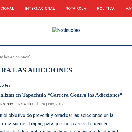
CIONAL
INTERNACIONAL
NOTA ROJA
POLÍTICA
MÁ
ra las Adicciones"
RA LAS ADICCIONES
portes
alizan en Tapachula “Carrera Contra las Adicciones“
r
Notinúcleo Networks
28 junio, 2017
n el objetivo de prevenir y erradicar las adicciones en la
ontera sur de Chiapas, para que los jóvenes tengan la
ortunidad de combatir los índices de consumo de alcohol, …