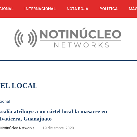
CIONAL
INTERNACIONAL
NOTA ROJA
POLÍTICA
MÁS
EL LOCAL
cional
scalía atribuye a un cártel local la masacre en
lvatierra, Guanajuato
r
Notinúcleo Networks
19 diciembre, 2023