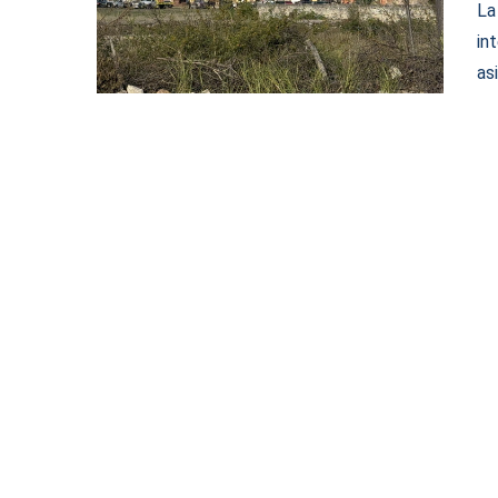
La
in
as