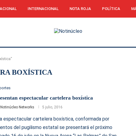
ACIONAL
INTERNACIONAL
NOTA ROJA
POLÍTICA
MÁ
ística"
RA BOXÍSTICA
portes
esentan espectacular cartelera boxística
r
Notinúcleo Networks
5 julio, 2016
a espectacular cartelera boxística, conformada por
lentos del pugilismo estatal se presentará el próximo
bado 16 de julio en la Nueva Arena “Las Palmas” de San