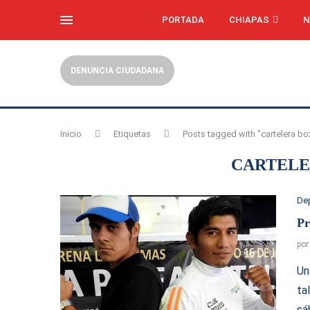
PORTADA
CHIAPAS
N
DENUNCIA CIUDADANA
Inicio
Etiquetas
Posts tagged with "cartelera box
CARTELE
De
Pr
po
Un
ta
sá