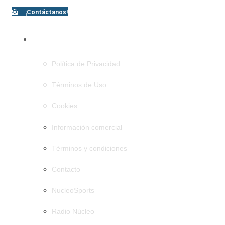
¡Contáctanos!
PÁGINAS
Política de Privacidad
Términos de Uso
Cookies
Información comercial
Términos y condiciones
Contacto
NucleoSports
Radio Núcleo