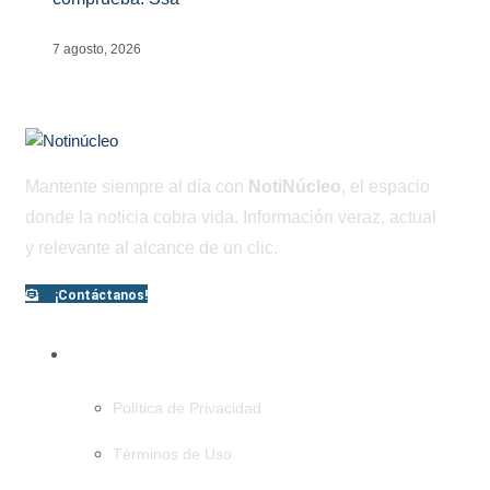
7 agosto, 2026
Mantente siempre al día con
NotiNúcleo
, el espacio
donde la noticia cobra vida. Información veraz, actual
y relevante al alcance de un clic.
¡Contáctanos!
PÁGINAS
Política de Privacidad
Términos de Uso