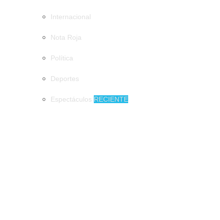
Internacional
Nota Roja
Política
Deportes
Espectáculos
RECIENTE
MUNICIPIOS
Artesano de Amatenango llevará piezas de barro a la Feria de
Arte Popular Mexicano
Artesano de Amatenango llevará piezas de
barro a la Feria de Arte Popular Mexicano
Impulsan programas prevención de