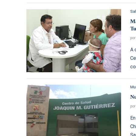
Sa
Má
Tu
po
A 
Ce
co
Mu
Nu
po
En
Ch
Sa