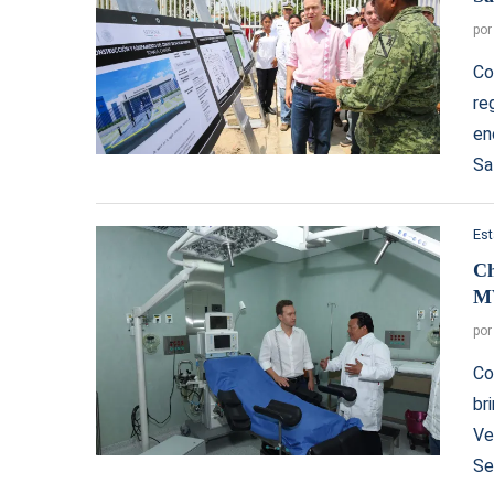
po
Co
re
en
Sa
Es
Ch
M
po
Co
br
Ve
Se