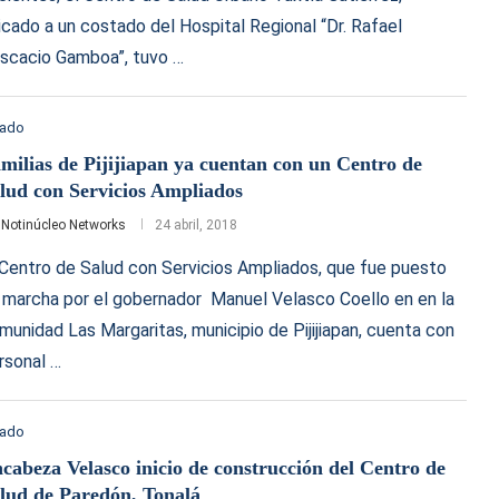
icado a un costado del Hospital Regional “Dr. Rafael
scacio Gamboa”, tuvo …
tado
milias de Pijijiapan ya cuentan con un Centro de
lud con Servicios Ampliados
r
Notinúcleo Networks
24 abril, 2018
 Centro de Salud con Servicios Ampliados, que fue puesto
 marcha por el gobernador Manuel Velasco Coello en en la
munidad Las Margaritas, municipio de Pijijiapan, cuenta con
rsonal …
tado
cabeza Velasco inicio de construcción del Centro de
lud de Paredón, Tonalá