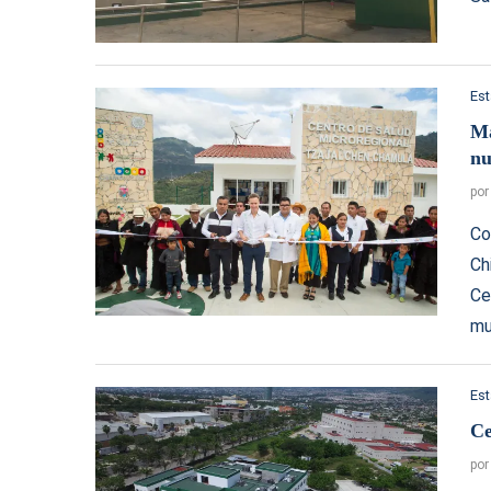
Es
Ma
nu
po
Co
Ch
Ce
mu
Es
Ce
po