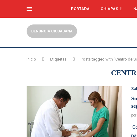
PORTADA
CHIAPAS
N
DENUNCIA CIUDADANA
Inicio
Etiquetas
Posts tagged with "Centro de S
CENTR
Sa
Su
se
po
Co
pa