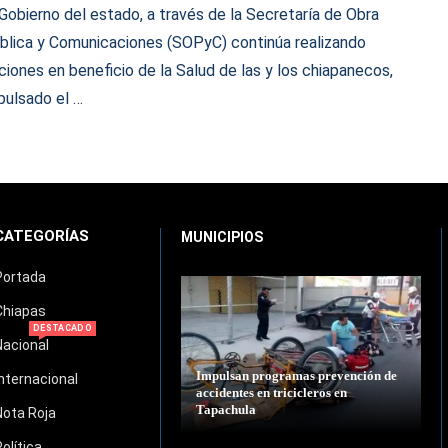
 Gobierno del estado, a través de la Secretaría de Obra
blica y Comunicaciones (SOPyC) continúa realizando
ciones en beneficio de la Salud de las y los chiapanecos,
pulsado el …
CATEGORÍAS
MUNICIPIOS
Portada
Chiapas
DESTACADO
Nacional
Impulsan programas prevención de
Internacional
accidentes en tricicleros en
Tapachula
Nota Roja
Política