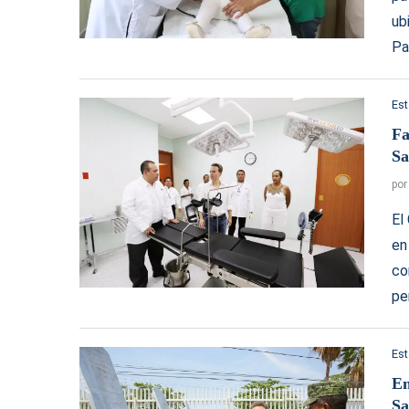
ub
Pa
Es
Fa
Sa
po
El
en
co
pe
Es
En
Sa