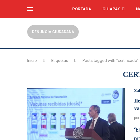
PORTADA
CHIAPAS
N
DENUNCIA CIUDADANA
Inicio
Etiquetas
Posts tagged with "certificado"
CER
Sa
Il
va
po
“E
pr