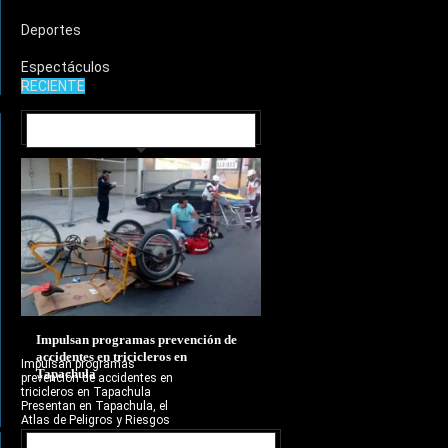
Deportes
Espectáculos
RECIENTE
MUNICIPIOS
Impulsan programas prevención de
accidentes en tricicleros en
Impulsan programas
Tapachula
prevención de accidentes en
tricicleros en Tapachula
Presentan en Tapachula, el
Atlas de Peligros y Riesgos