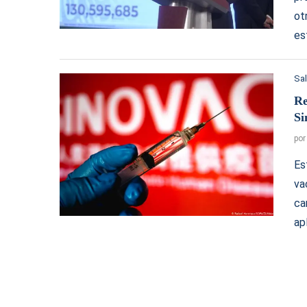
ot
es
Sa
Re
Si
po
Es
va
ca
ap