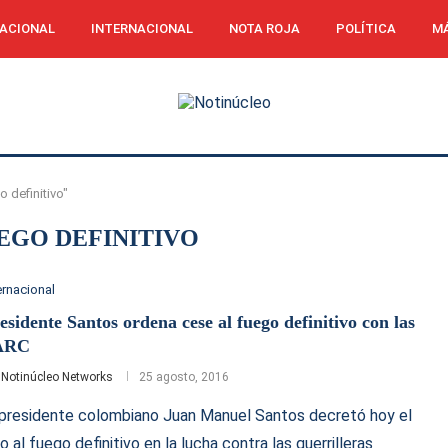
ACIONAL
INTERNACIONAL
NOTA ROJA
POLÍTICA
MÁ
 definitivo"
UEGO DEFINITIVO
ernacional
esidente Santos ordena cese al fuego definitivo con las
ARC
r
Notinúcleo Networks
25 agosto, 2016
 presidente colombiano Juan Manuel Santos decretó hoy el
to al fuego definitivo en la lucha contra las guerrilleras