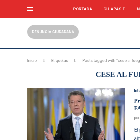
PORTADA
CHIAPAS
N
DENUNCIA CIUDADANA
Inicio
Etiquetas
Posts tagged with "cese al fuego
CESE AL F
Int
Pr
F
po
El
al