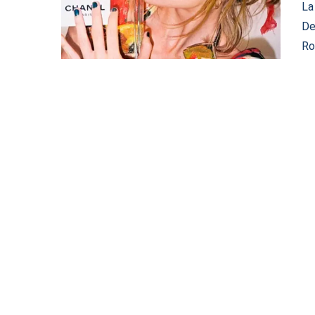
La
De
Ro