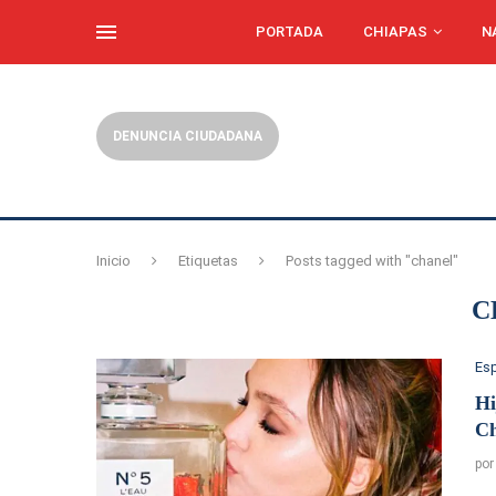
PORTADA
CHIAPAS
N
DENUNCIA CIUDADANA
Inicio
Etiquetas
Posts tagged with "chanel"
C
Es
Hi
Ch
po